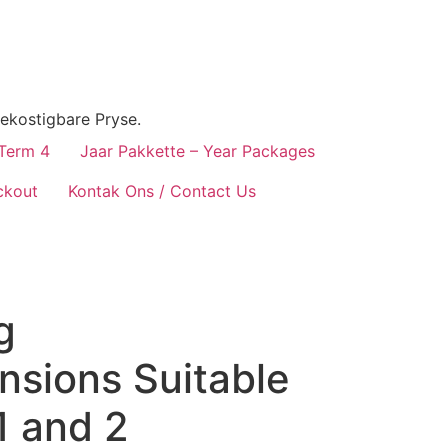
ekostigbare Pryse.
 Term 4
Jaar Pakkette – Year Packages
ckout
Kontak Ons / Contact Us
g
sions Suitable
1 and 2