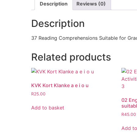
Description
Reviews (0)
Description
37 Reading Comprehensions Suitable for Gra
Related products
KVK Kort Klanke a e i o u
R
25.00
02 Eng
suitab
Add to basket
R
45.00
Add to