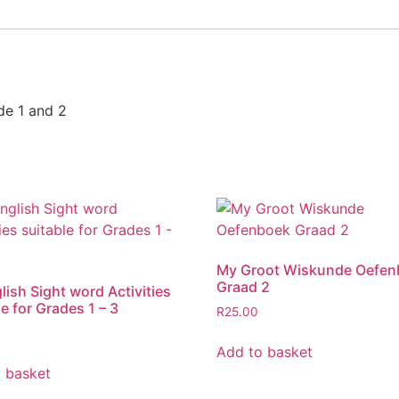
de 1 and 2
My Groot Wiskunde Oefen
Graad 2
lish Sight word Activities
le for Grades 1 – 3
R
25.00
Add to basket
 basket