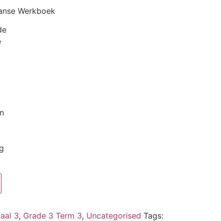
aanse Werkboek
de
e
in
g
aal 3
,
Grade 3 Term 3
,
Uncategorised
Tags: