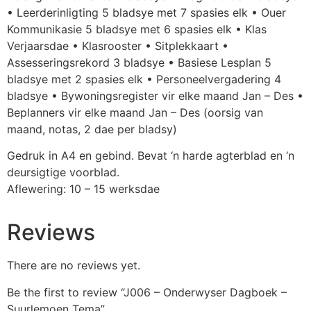
• Leerderinligting 5 bladsye met 7 spasies elk • Ouer
Kommunikasie 5 bladsye met 6 spasies elk • Klas
Verjaarsdae • Klasrooster • Sitplekkaart •
Assesseringsrekord 3 bladsye • Basiese Lesplan 5
bladsye met 2 spasies elk • Personeelvergadering 4
bladsye • Bywoningsregister vir elke maand Jan – Des •
Beplanners vir elke maand Jan – Des (oorsig van
maand, notas, 2 dae per bladsy)
Gedruk in A4 en gebind. Bevat ‘n harde agterblad en ‘n
deursigtige voorblad.
Aflewering: 10 – 15 werksdae
Reviews
There are no reviews yet.
Be the first to review “J006 – Onderwyser Dagboek –
Suurlemoen Tema”