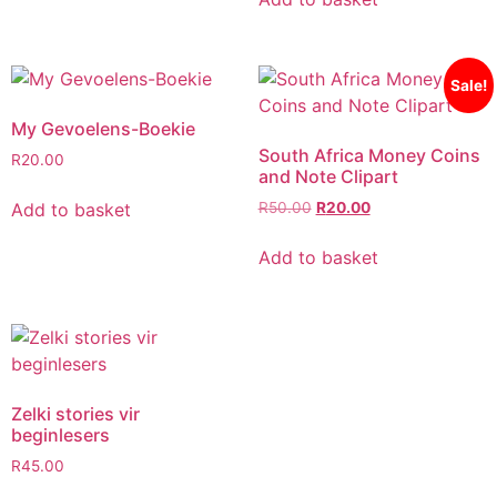
Sale!
My Gevoelens-Boekie
South Africa Money Coins
R
20.00
and Note Clipart
Add to basket
R
50.00
R
20.00
Add to basket
Zelki stories vir
beginlesers
R
45.00