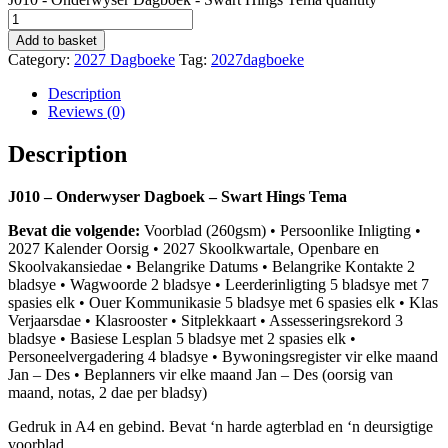
Add to basket
Category:
2027 Dagboeke
Tag:
2027dagboeke
Description
Reviews (0)
Description
J010 – Onderwyser Dagboek – Swart Hings Tema
Bevat die volgende:
Voorblad (260gsm) • Persoonlike Inligting •
2027 Kalender Oorsig • 2027 Skoolkwartale, Openbare en
Skoolvakansiedae • Belangrike Datums • Belangrike Kontakte 2
bladsye • Wagwoorde 2 bladsye • Leerderinligting 5 bladsye met 7
spasies elk • Ouer Kommunikasie 5 bladsye met 6 spasies elk • Klas
Verjaarsdae • Klasrooster • Sitplekkaart • Assesseringsrekord 3
bladsye • Basiese Lesplan 5 bladsye met 2 spasies elk •
Personeelvergadering 4 bladsye • Bywoningsregister vir elke maand
Jan – Des • Beplanners vir elke maand Jan – Des (oorsig van
maand, notas, 2 dae per bladsy)
Gedruk in A4 en gebind. Bevat ‘n harde agterblad en ‘n deursigtige
voorblad.