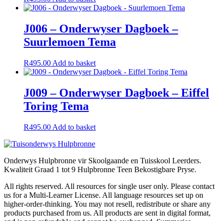
J006 – Onderwyser Dagboek –
Suurlemoen Tema
R
495.00
Add to basket
J009 – Onderwyser Dagboek – Eiffel
Toring Tema
R
495.00
Add to basket
Onderwys Hulpbronne vir Skoolgaande en Tuisskool Leerders.
Kwaliteit Graad 1 tot 9 Hulpbronne Teen Bekostigbare Pryse.
All rights reserved. All resources for single user only. Please contact
us for a Multi-Learner License. All language resources set up on
higher-order-thinking. You may not resell, redistribute or share any
products purchased from us. All products are sent in digital format,