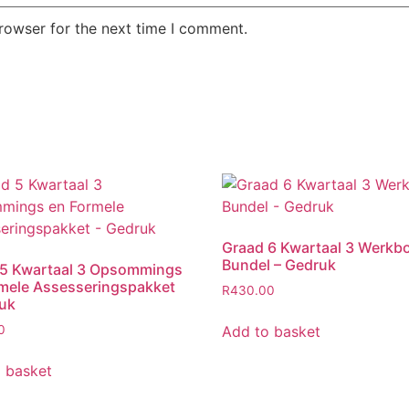
rowser for the next time I comment.
Graad 6 Kwartaal 3 Werkb
Bundel – Gedruk
 5 Kwartaal 3 Opsommings
mele Assesseringspakket
R
430.00
uk
Add to basket
0
 basket