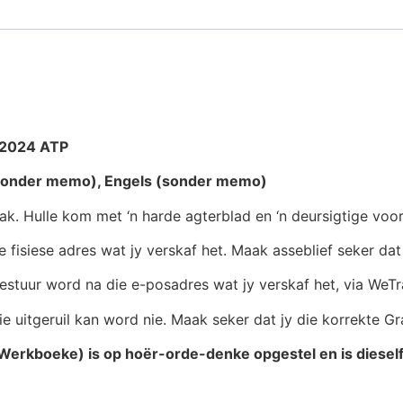
/2024 ATP
 (sonder memo), Engels (sonder memo)
 Hulle kom met ‘n harde agterblad en ‘n deursigtige voorb
e fisiese adres wat jy verskaf het. Maak asseblief seker da
gestuur word na die e-posadres wat jy verskaf het, via WeTr
e uitgeruil kan word nie. Maak seker dat jy die korrekte Gr
e Werkboeke) is op hoër-orde-denke opgestel en is diesel