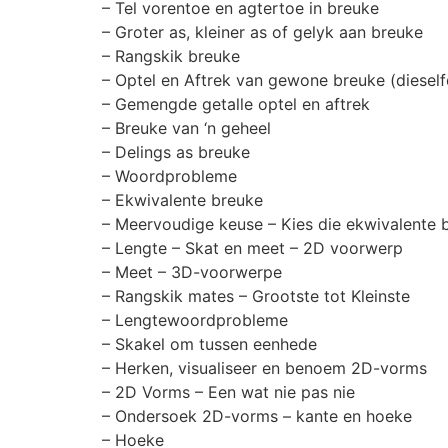
– Tel vorentoe en agtertoe in breuke
– Groter as, kleiner as of gelyk aan breuke
– Rangskik breuke
– Optel en Aftrek van gewone breuke (diesel
– Gemengde getalle optel en aftrek
– Breuke van ‘n geheel
– Delings as breuke
– Woordprobleme
– Ekwivalente breuke
– Meervoudige keuse – Kies die ekwivalente 
– Lengte – Skat en meet – 2D voorwerp
– Meet – 3D-voorwerpe
– Rangskik mates – Grootste tot Kleinste
– Lengtewoordprobleme
– Skakel om tussen eenhede
– Herken, visualiseer en benoem 2D-vorms
– 2D Vorms – Een wat nie pas nie
– Ondersoek 2D-vorms – kante en hoeke
– Hoeke