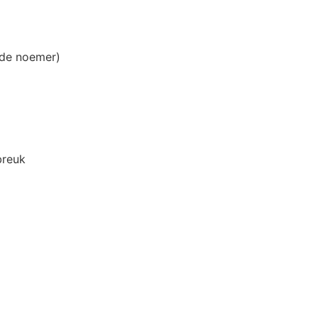
fde noemer)
breuk