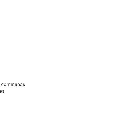
s, commands
es